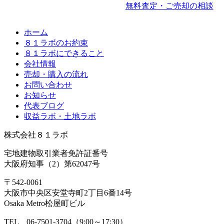
無料査定・ご売却の相談
ホーム
８１ラボのお約束
８１ラボにできること
会社情報
売却・購入の流れ
お問い合わせ
お知らせ
代表ブログ
収益ラボ・土地ラボ
株式会社８１ラボ
宅地建物取引業者免許証番号
大阪府知事（2）第62047号
〒542-0061
大阪市中央区安堂寺町2丁目6番14号
Osaka Metro松屋町ビル
TEL 06-7501-3704（9:00～17:30）