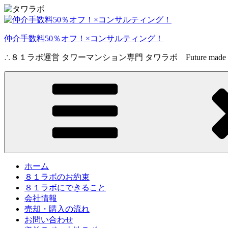
コ
ン
テ
仲介手数料50％オフ！×コンサルティング！
ン
ツ
∴８１ラボ運営 タワーマンション専門 タワラボ Future made in 
へ
ス
キ
ッ
プ
ホーム
８１ラボのお約束
８１ラボにできること
会社情報
売却・購入の流れ
お問い合わせ