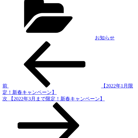
テ
ゴ
リ
ー
お知らせ
前
投
の
稿
投
稿
ナ
ビ
ゲ
前
【2022年1月限
定！新春キャンペーン】
ー
次
次
【2022年3月まで限定！新春キャンペーン】
シ
の
投
ョ
稿
ン