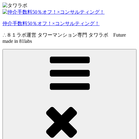
コ
ン
テ
仲介手数料50％オフ！×コンサルティング！
ン
ツ
∴８１ラボ運営 タワーマンション専門 タワラボ Future
へ
made in 81labs
ス
キ
ッ
プ