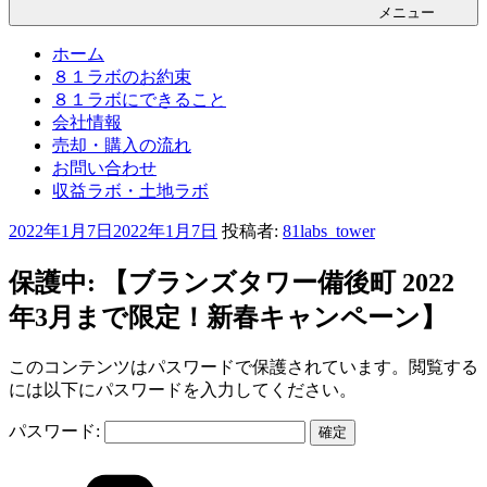
メニュー
ホーム
８１ラボのお約束
８１ラボにできること
会社情報
売却・購入の流れ
お問い合わせ
収益ラボ・土地ラボ
投
2022年1月7日
2022年1月7日
投稿者:
81labs_tower
稿
日:
保護中: 【ブランズタワー備後町 2022
年3月まで限定！新春キャンペーン】
このコンテンツはパスワードで保護されています。閲覧する
には以下にパスワードを入力してください。
パスワード:
カ